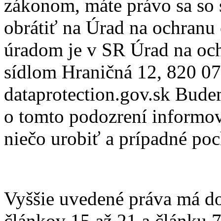
zákonom, máte právo sa so
obrátiť na Úrad na ochran
úradom je v SR Úrad na oc
sídlom Hraničná 12, 820 07 
dataprotection.gov.sk Bude
o tomto podozrení informov
niečo urobiť a prípadné po
Vyššie uvedené práva má do
článkov 15 až 21 a článku 