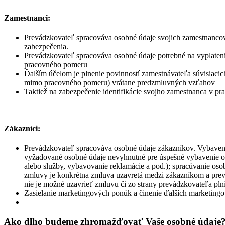
Zamestnanci:
Prevádzkovateľ spracováva osobné údaje svojich zamestnancov
zabezpečenia.
Prevádzkovateľ spracováva osobné údaje potrebné na vyplaten
pracovného pomeru
Ďalším účelom je plnenie povinností zamestnávateľa súvisi
mimo pracovného pomeru) vrátane predzmluvných vzťahov
Taktiež na zabezpečenie identifikácie svojho zamestnanca v p
Zákazníci:
Prevádzkovateľ spracováva osobné údaje zákazníkov. Vybaven
vyžadované osobné údaje nevyhnutné pre úspešné vybavenie obje
alebo služby, vybavovanie reklamácie a pod.); spracúvanie o
zmluvy je konkrétna zmluva uzavretá medzi zákazníkom a prev
nie je možné uzavrieť zmluvu či zo strany prevádzkovateľa pln
Zasielanie marketingových ponúk a činenie ďalších marketingov
Ako dlho budeme zhromažďovať Vaše osobné údaje