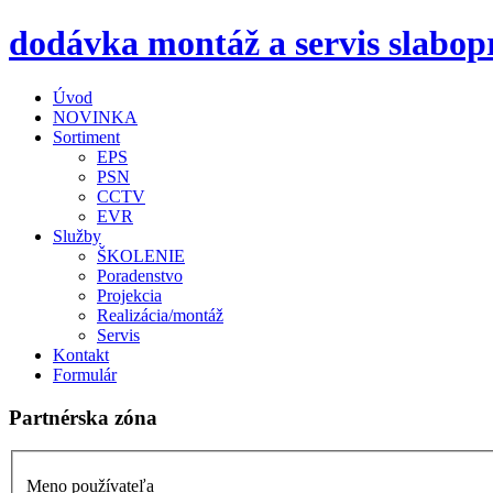
dodávka montáž a servis slabop
Úvod
NOVINKA
Sortiment
EPS
PSN
CCTV
EVR
Služby
ŠKOLENIE
Poradenstvo
Projekcia
Realizácia/montáž
Servis
Kontakt
Formulár
Partnérska zóna
Meno používateľa