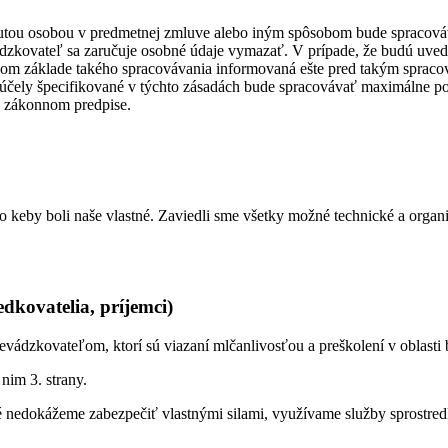
nutou osobou v predmetnej zmluve alebo iným spôsobom bude spracová
ádzkovateľ sa zaručuje osobné údaje vymazať. V prípade, že budú uved
vnom základe takého spracovávania informovaná ešte pred takým spraco
účely špecifikované v týchto zásadách bude spracovávať maximálne po
o zákonnom predpise.
keby boli naše vlastné. Zaviedli sme všetky možné technické a organi
dkovatelia, príjemci)
dzkovateľom, ktorí sú viazaní mlčanlivosťou a preškolení v oblasti 
nim 3. strany.
é nedokážeme zabezpečiť vlastnými silami, využívame služby sprostredk