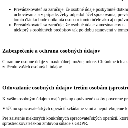
Prevádzkovateľ sa zaručuje, že osobné údaje poskytnuté dotk
uchovávania a v prípade, žeby odpadol účel spracovania, prev
tomto článku bude dotknutá osoba o tomto účele ako aj o prá
Prevádzkovateľ sa zaručuje, že osobné údaje zamestnancov na 
niektorý s osobitných predpisov tak po dobu stanovenú v tomt
Zabezpečenie a ochrana osobných údajov
Chránime osobné údaje v maximálnej možnej miere. Chránime ich ako 
zničeniu vašich osobných údajov.
Odovzdanie osobných údajov tretím osobám (sprostre
K vašim osobným údajom majú prístup oprávnené osoby poverené prevá
Väčšinu spracovateľských operácií zvládame sami a nepotrebujeme k 
Pre zaistenie niektorých konkrétnych spracovateľských operácií, ktor
sprostredkovateľskou zmluvou súlade s GDPR.