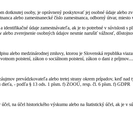
dotknutej osoby, je oprávnený poskytovať jej osobné údaje alebo zvere
stnanca alebo zamestnanecké číslo zamestnanca, odborný útvar, miesto
o a identifikačné údaje zamestnávateľa, ak je to potrebné v súvislosti 
 alebo zverejnenie osobných údajov nesmie narušiť vážnosť, dôstojno
pisu alebo medzinárodnej zmluvy, ktorou je Slovenská republika viaza
otnom poistení, zákon o sociálnom poistení, zákon o dani z príjmov....
áujmov prevádzkovateľa alebo tretej strany okrem prípadov, keď nad 
dieťa, - podľa § 13 ods. 1 písm. f) ZOOÚ, resp. čl. 6 písm. f) GDPR
 účel, na účel historického výskumu alebo na štatistický účel, ak je v