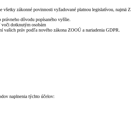
e všetky zákonné povinnosti vyžadované platnou legislatívou, najmä
o právneho dôvodu popísaného vyššie.
ť voči dotknutým osobám
ení vašich práv podľa nového zákona ZOOÚ a nariadenia GDPR.
odov naplnenia týchto účelov: