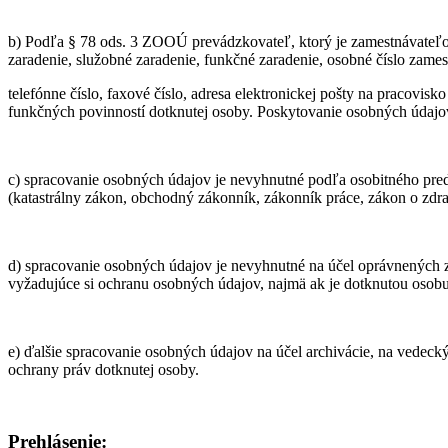
b) Podľa § 78 ods. 3 ZOOÚ prevádzkovateľ, ktorý je zamestnávateľom 
zaradenie, služobné zaradenie, funkčné zaradenie, osobné číslo zame
telefónne číslo, faxové číslo, adresa elektronickej pošty na pracovisk
funkčných povinností dotknutej osoby. Poskytovanie osobných údajov
c) spracovanie osobných údajov je nevyhnutné podľa osobitného pred
(katastrálny zákon, obchodný zákonník, zákonník práce, zákon o zdrav
d) spracovanie osobných údajov je nevyhnutné na účel oprávnených z
vyžadujúce si ochranu osobných údajov, najmä ak je dotknutou osobu 
e) ďalšie spracovanie osobných údajov na účel archivácie, na vedecký
ochrany práv dotknutej osoby.
Prehlásenie: