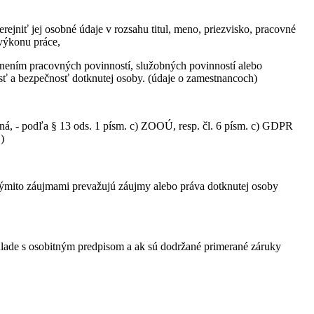
jniť jej osobné údaje v rozsahu titul, meno, priezvisko, pracovné
 výkonu práce,
s plnením pracovných povinností, služobných povinností alebo
sť a bezpečnosť dotknutej osoby. (údaje o zamestnancoch)
ná, - podľa § 13 ods. 1 písm. c) ZOOÚ, resp. čl. 6 písm. c) GDPR
)
týmito záujmami prevažujú záujmy alebo práva dotknutej osoby
 súlade s osobitným predpisom a ak sú dodržané primerané záruky