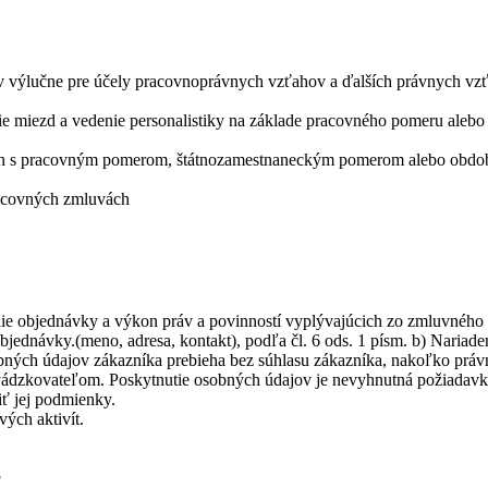
 výlučne pre účely pracovnoprávnych vzťahov a ďalších právnych vzťa
ie miezd a vedenie personalistiky na základe pracovného pomeru ale
acich s pracovným pomerom, štátnozamestnaneckým pomerom alebo obd
racovných zmluvách
ie objednávky a výkon práv a povinností vyplývajúcich zo zmluvného
dnávky.(meno, adresa, kontakt), podľa čl. 6 ods. 1 písm. b) Nariadeni
sobných údajov zákazníka prebieha bez súhlasu zákazníka, nakoľko prá
ádzkovateľom. Poskytnutie osobných údajov je nevyhnutná požiadavka
iť jej podmienky.
ých aktivít.
?